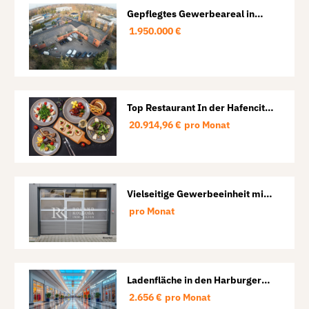
Gepflegtes Gewerbeareal in
HH-Schnelsen:
1.950.000 €
Produktions-/Lagerhalle mit
Hoffläche, Büro & Sozialflächen
Top Restaurant In der Hafencity
neuer Preis 80.000 Euro
20.914,96 €
pro Monat
Vielseitige Gewerbeeinheit mit
Halle und Büro in Lübeck-St.
pro Monat
Lorenz
Ladenfläche in den Harburger
Arcaden
2.656 €
pro Monat