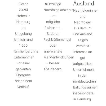
Ausland
(Stand
frühzeitige
2025)
Nachfolgekonzepte,
Nachfolgerinnen
stehen in
um
und
Hamburg
mögliche
Nachfolger
und
Risiken – z.
aus dem In-
Umgebung
B. durch
und Ausland
jährlich rund
Fachkräftemangel
zeigen
1.500
oder
verstärkt
familiengeführte
unerwartete
Interesse an
Unternehmen
Marktentwicklungen
gut
vor einer
– besser
aufgestellten
geplanten
abzufedern.
Unternehmen
Übergabe
in den
oder einem
norddeutschen
Verkauf.
Ballungsräumen,
insbesondere
in Hamburg.