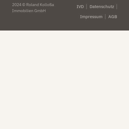
2024 © Roland Kolloßa
IVD
Datenschutz
Immobilien GmbH
Impressum
AGB