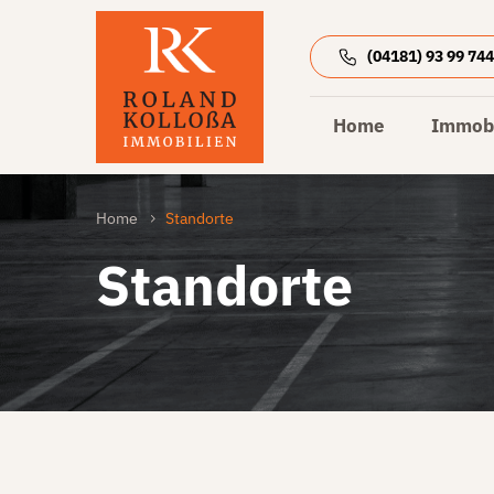
(04181) 93 99 74
Home
Immobi
Home
Standorte
Standorte