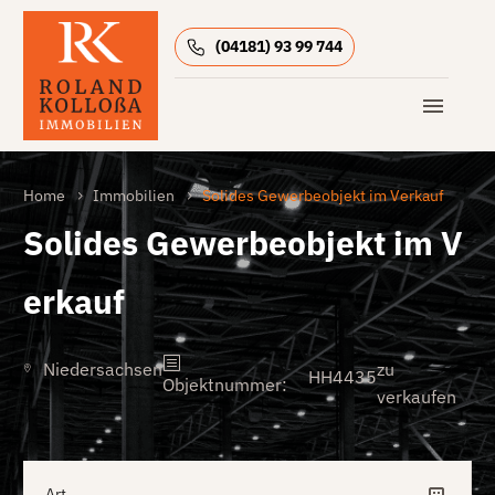
(04181) 93 99 744
Home
Immobilien
Solides Gewerbeobjekt im Verkauf
Solides Gewerbeobjekt im V
erkauf
Niedersachsen
zu
HH4435
Objektnummer
:
verkaufen
Art