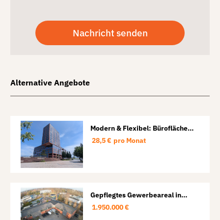
Alternative Angebote
Modern & Flexibel: Büroflächen
in der HafenCity von 146 m² bis
28,5 €
pro Monat
795 m²
Gepflegtes Gewerbeareal in
HH-Schnelsen:
1.950.000 €
Produktions-/Lagerhalle mit
Hoffläche, Büro & Sozialflächen