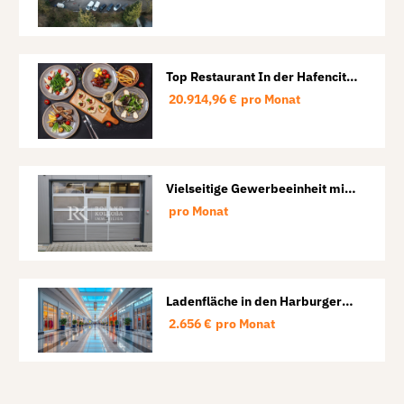
Top Restaurant In der Hafencity
neuer Preis 80.000 Euro
20.914,96 €
pro Monat
Vielseitige Gewerbeeinheit mit
Halle und Büro in Lübeck-St.
pro Monat
Lorenz
Ladenfläche in den Harburger
Arcaden
2.656 €
pro Monat