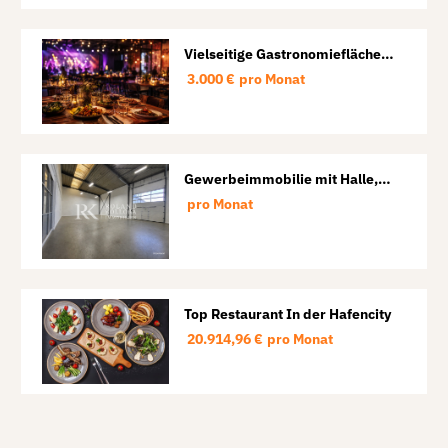
Vielseitige Gastronomiefläche
für Restaurant, Veranstaltungen
3.000 €
pro Monat
und Events.
Gewerbeimmobilie mit Halle,
Lager und Büro in Lübeck
pro Monat
Top Restaurant In der Hafencity
20.914,96 €
pro Monat