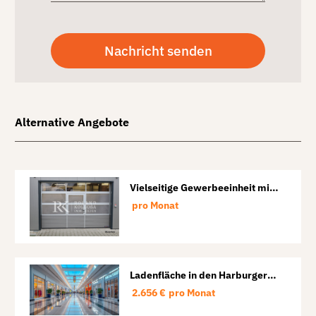
Alternative Angebote
Vielseitige Gewerbeeinheit mit
Halle und Büro in Lübeck-St.
pro Monat
Lorenz
Ladenfläche in den Harburger
Arcaden
2.656 €
pro Monat