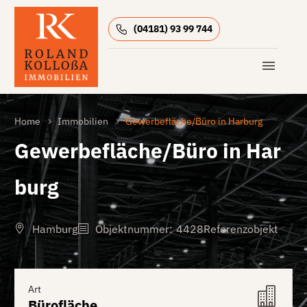
(04181) 93 99 744
Home
Immobilien
Gewerbefläche/Büro in Harburg
Gewerbefläche/Büro in Har
burg
Hamburg
Objektnummer
:
4428
Referenzobjekt
Art
Bürofläche