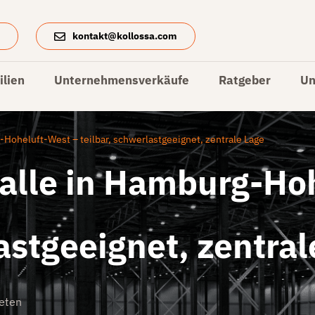
4
kontakt@kollossa.com
lien
Unternehmensverkäufe
Ratgeber
Un
-Hoheluft-West – teilbar, schwerlastgeeignet, zentrale Lage
Halle in Hamburg-Ho
astgeeignet, zentral
eten