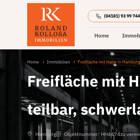
(04181) 93 99 74
Home
Immobi
Home
Immobilien
Freifläche mit Halle in Hamburg
Freifläche mit 
teilbar, schwerl
Hamburg
Objektnummer
:
HH4474
zu vermi