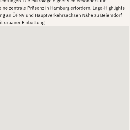
ichtungen. Die Mikrolage eignet sich besonders für
ine zentrale Präsenz in Hamburg erfordern. Lage-Highlights
dung an ÖPNV und Hauptverkehrsachsen Nähe zu Beiersdorf
t urbaner Einbettung