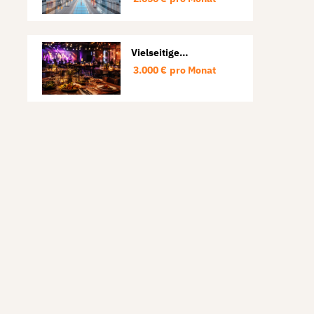
Vielseitige
Gastronomiefläche
3.000 €
pro Monat
für Restaurant,
Veranstaltungen und
Events.