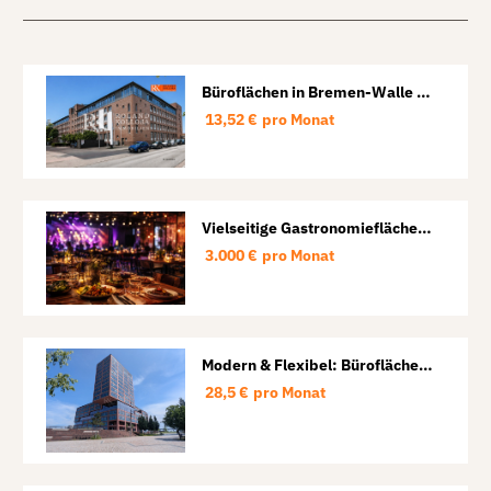
Büroflächen in Bremen-Walle |
teilbar ab ca. 635 m² mit
13,52 €
pro Monat
Tiefgarage
Vielseitige Gastronomiefläche
für Restaurant, Veranstaltungen
3.000 €
pro Monat
und Events.
Modern & Flexibel: Büroflächen
in der HafenCity von 146 m² bis
28,5 €
pro Monat
795 m²