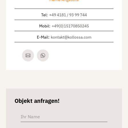
Tel
:
+49 4181 / 93 99 744
Mobil
:
+49(0)15170850245
E-Mail
:
kontakt@kollossa.com
Objekt anfragen!
Alterna