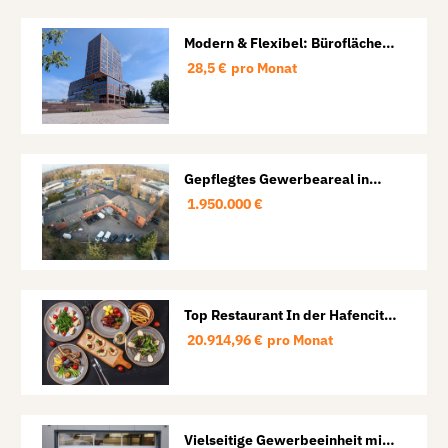
Modern & Flexibel: Büroflächen
in der HafenCity von 146 m² bis
28,5 €
pro Monat
795 m²
Gepflegtes Gewerbeareal in
HH-Schnelsen:
1.950.000 €
Produktions-/Lagerhalle mit
Hoffläche, Büro & Sozialflächen
Top Restaurant In der Hafencity
neuer Preis 80.000 Euro
20.914,96 €
pro Monat
Vielseitige Gewerbeeinheit mit