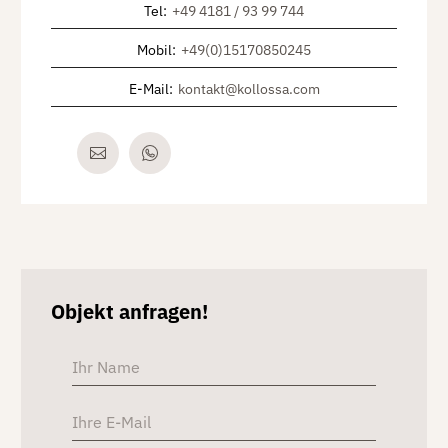
Tel
:
+49 4181 / 93 99 744
Mobil
:
+49(0)15170850245
E-Mail
:
kontakt@kollossa.com
Objekt anfragen!
Alterna