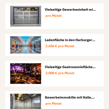
Vielseitige Gewerbeeinheit mit
Halle und Büro in Lübeck-St.
pro Monat
Lorenz
Ladenfläche in den Harburger
Arcaden
2.656 €
pro Monat
Vielseitige Gastronomiefläche
für Restaurant, Veranstaltungen
3.000 €
pro Monat
und Events.
Gewerbeimmobilie mit Halle,
Lager und Büro in Lübeck
pro Monat