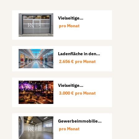
Vielseitige
Gewerbeeinheit mit
pro Monat
Halle und Büro in
Lübeck-St. Lorenz
Ladenfläche in den
Harburger Arcaden
2.656 €
pro Monat
Vielseitige
Gastronomiefläche
3.000 €
pro Monat
für Restaurant,
Veranstaltungen und
Events.
Gewerbeimmobilie
mit Halle, Lager und
pro Monat
Büro in Lübeck