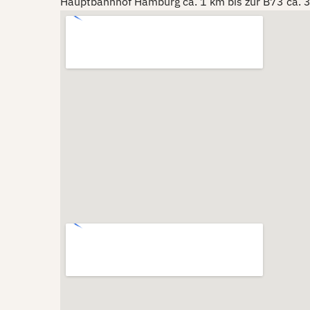
Hauptbahnhof Hamburg ca. 1 km bis zur B73 ca. 3