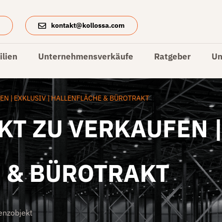
4
kontakt@kollossa.com
lien
Unternehmensverkäufe
Ratgeber
Un
N | EXKLUSIV | HALLENFLÄCHE & BÜROTRAKT
T ZU VERKAUFEN | 
 & BÜROTRAKT
enzobjekt