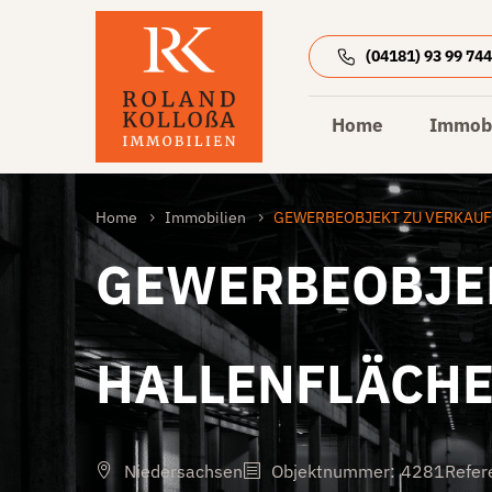
(04181) 93 99 74
Home
Immobi
Home
Immobilien
GEWERBEOBJEKT ZU VERKAUFE
GEWERBEOBJEK
HALLENFLÄCHE
Niedersachsen
Objektnummer
:
4281
Refer